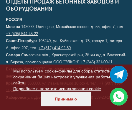
ОТДЕЛЫ ПРОДАЖ БЕТОННЫХ ЗАВОДОВ И
ОБОРУДОВАНИЯ
РОССИЯ
Москва
143000, Одинцово, Можайское шоссе, д. 55, офис 7, тел.
+7 (495) 544-45-22
Санкт-Петербург
196240, ул. Кубинская, д. 75, корпус 1, литера
А, офис 207, тел.
+7 (812) 414-92-80
Самара
Самарская обл., Красноярский р-н, 3й км а/д п. Волжский-
п. Береза, промплощадка ООО "ЭЛКОН"
+7 (846) 321-00-11
Екатеринбург
620075, ул. Малышева д.51 офис 11/01 (бизнес-
Мы используем cookie-файлы для сбора статистики,
центр «Высоцкий»), тел.
+7 (343) 378-41-18
сохранения Ваших настроек и улучшения работы
сайта.
Краснодар
350000, ул.Ивана Кияшко 10 оф 4, тел.
+7 (987) 950-
Подробнее о политике использования cookie
11-11
Хабаровск
ул. Дзержинского, д. 6, тел.
+7 (914) 339-20-10
Принимаю
КАЗАХСТАН
Астана
, переулок 156, д. 11, офис 210, тел/факс:
+7 (7172) 52-60-