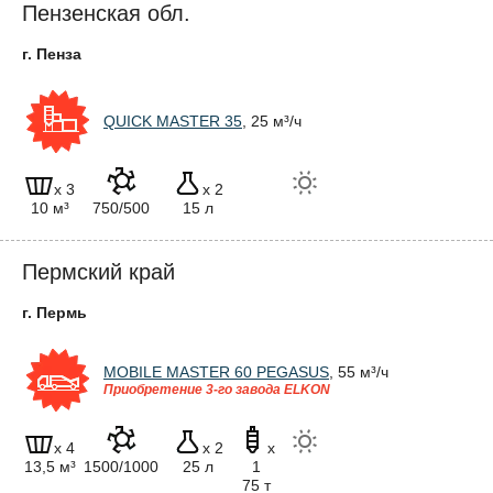
Пензенская обл.
г. Пенза
QUICK MASTER 35
, 25 м³/ч
x 3
x 2
10 м³
750/500
15 л
Пермский край
г. Пермь
MOBILE MASTER 60 PEGASUS
, 55 м³/ч
Приобретение 3-го завода ELKON
x 4
x 2
x
13,5 м³
1500/1000
25 л
1
75 т