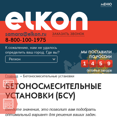
МЕНЮ
samara@elkon.ru
ЗАКАЗАТЬ ЗВОНОК
8-800-100-1975
К сожалению, нам не удалось
определить ваш город. Где вы?
МЫ ПОСТАВИЛИ
ПО РОССИИ
Регион
1
4
5
9
бетонных заводов
Главная
Бетоносмесительные установки
БЕТОНОСМЕСИТЕЛЬНЫЕ
УСТАНОВКИ (БСУ)
Введите значения, это позволит вам подобрать
оптимальный вариант для решения ваших задач.