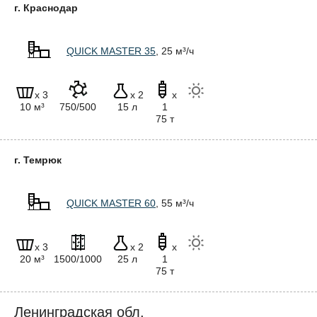
г. Краснодар
QUICK MASTER 35
, 25 м³/ч
x 3
x 2
x
10 м³
750/500
15 л
1
75 т
г. Темрюк
QUICK MASTER 60
, 55 м³/ч
x 3
x 2
x
20 м³
1500/1000
25 л
1
75 т
Ленинградская обл.