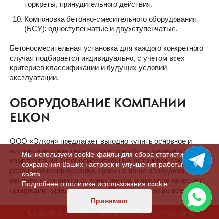
торкреты, принудительного действия.
Компоновка бетонно-смесительного оборудования
(БСУ): одноступенчатые и двухступенчатые.
Бетоносмесительная установка для каждого конкретного
случая подбирается индивидуально, с учетом всех
критериев классификации и будущих условий
эксплуатации.
ОБОРУДОВАНИЕ КОМПАНИИ
ELKON
ООО «Элкон» предлагает выгодно купить основное и
вспомогательное технологическое оборудование для
Мы используем cookie-файлы для сбора статистики,
комплектации бетоносмесительных установок самой
сохранения Ваших настроек и улучшения работы
различной конфигурации. Цены на наше оборудование
сайта.
выгодно отличается от конкурентов, а высокое качество
Подробнее о политике использования cookie
продукции турецкого бренда Elkon признано во всем мире.
Принимаю
ЛИЗИНГ И ДРУГИЕ
СХЕМЫ ФИНАНСИРОВАНИЯ