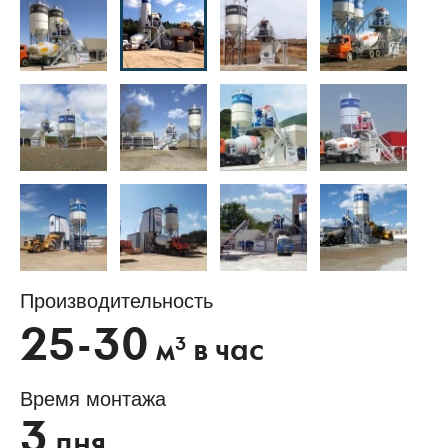
Производительность
25-30
3
м
в час
Время монтажа
3
дня