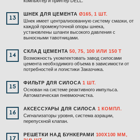
компьютер и принтер DELL.
ШНЕК ДЛЯ ЦЕМЕНТА
Ø165, 1 ШТ.
13
Шнек имеет централизованную систему смазки, от
каждой промежуточной опоры шнека,
установлены шланги высокого давления с
выносными тавотницами.
СКЛАД ЦЕМЕНТА
50, 75, 100 ИЛИ 150 Т
14
Возможность укомлектовать завод силосами
цемента необходимого объема в зависимости от
потребностей и логистики Заказчика.
ФИЛЬТР ДЛЯ СИЛОСА
1 ШТ.
15
Основан на системе реактивного импульса.
Автоматическая пневмоочистка.
АКСЕССУАРЫ ДЛЯ СИЛОСА
1 КОМПЛ.
16
Сигнализаторы уровня, система аэрации,
перепускной клапан.
РЕШЕТКИ НАД БУНКЕРАМИ
100Х100 ММ,
17