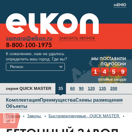
МЕНЮ
samara@elkon.ru
ЗАКАЗАТЬ ЗВОНОК
8-800-100-1975
К сожалению, нам не удалось
определить ваш город. Где вы?
МЫ ПОСТАВИЛИ
ПО РОССИИ
Регион
1
4
5
9
бетонных заводов
серия QUICK MASTER
35
60
90
120
135
200
Комплектация
Преимущества
Схемы размещения
Объекты
Главная
Заводы
Быстромонтируемые - QUICK MASTER
35