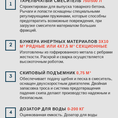
ТАРЕЛЬЧАТЫЙ СМЕСИТЕЛЬ
750/500 Л
1
Спроектирован для выпуска товарного бетона.
Рычаги и лопасти оснащены специальными
регулирующими пружинами, которые способны
предотвратить возможные повреждения, при
загрузке смесителя материалом больших
фракций.
БУНКЕРА ИНЕРТНЫХ МАТЕРИАЛОВ
3Х10
2
М³ РЯДНЫЕ ИЛИ 4Х7,5 М³ СЕКЦИОННЫЕ
Изготовлены из гофрированного метала с ребрами
жесткости. Раскрой и сварка осуществляется
высокоточным роботом.
СКИПОВЫЙ ПОДЪЕМНИК
0,75 М³
3
Обеспечивает подачу щебня и песка в смеситель,
оснащен двухскоростным двигателем. Двойная
запасовка троса и система предотвращения
падения скипа делают производство надежным и
безопасным.
ДОЗАТОР ДЛЯ ВОДЫ
0-200 КГ
4
Оцинкованная емкость. Дозатор для воды