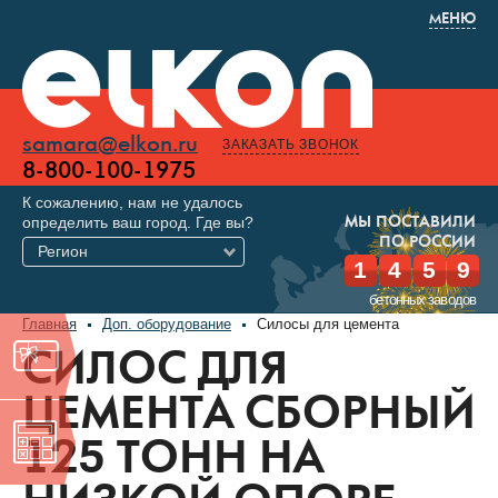
МЕНЮ
samara@elkon.ru
ЗАКАЗАТЬ ЗВОНОК
8-800-100-1975
К сожалению, нам не удалось
определить ваш город. Где вы?
МЫ ПОСТАВИЛИ
ПО РОССИИ
Регион
1
4
5
9
бетонных заводов
Главная
Доп. оборудование
Силосы для цемента
СИЛОС ДЛЯ
ЦЕМЕНТА СБОРНЫЙ
125 ТОНН НА