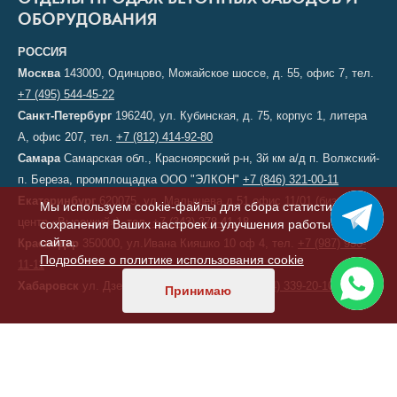
ОТДЕЛЫ ПРОДАЖ БЕТОННЫХ ЗАВОДОВ И
ОБОРУДОВАНИЯ
РОССИЯ
Москва
143000, Одинцово, Можайское шоссе, д. 55, офис 7, тел.
+7 (495) 544-45-22
Санкт-Петербург
196240, ул. Кубинская, д. 75, корпус 1, литера
А, офис 207, тел.
+7 (812) 414-92-80
Самара
Самарская обл., Красноярский р-н, 3й км а/д п. Волжский-
п. Береза, промплощадка ООО "ЭЛКОН"
+7 (846) 321-00-11
Екатеринбург
620075, ул. Малышева д.51 офис 11/01 (бизнес-
Мы используем cookie-файлы для сбора статистики,
центр «Высоцкий»), тел.
+7 (343) 378-41-18
сохранения Ваших настроек и улучшения работы
сайта.
Краснодар
350000, ул.Ивана Кияшко 10 оф 4, тел.
+7 (987) 950-
Подробнее о политике использования cookie
11-11
Хабаровск
ул. Дзержинского, д. 6, тел.
+7 (914) 339-20-10
Принимаю
КАЗАХСТАН
Астана
, переулок 156, д. 11, офис 210, тел/факс:
+7 (7172) 52-60-
47